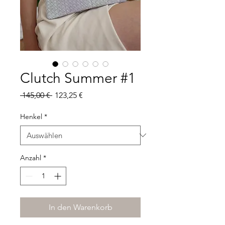
Clutch Summer #1
Standardpreis
Sale-
 145,00 € 
123,25 €
Preis
Henkel
*
Anzahl
*
In den Warenkorb