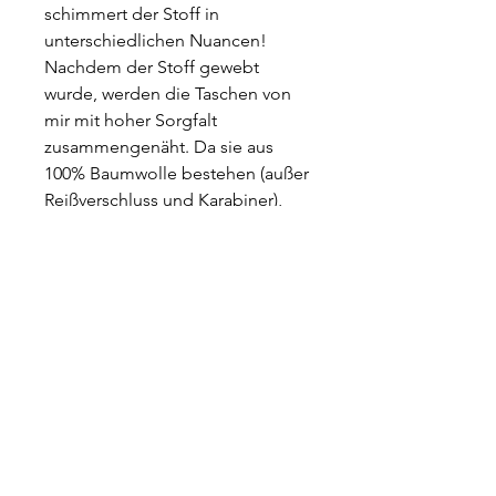
schimmert der Stoff in
unterschiedlichen Nuancen!
Nachdem der Stoff gewebt
wurde, werden die Taschen von
mir mit hoher Sorgfalt
zusammengenäht. Da sie aus
100% Baumwolle bestehen (außer
Reißverschluss und Karabiner),
kannst du sie bei Bedarf selber
per Handwäsche reinigen.
Alle Infos auf einen Blick:
- Gewebter Stoff & Futterstoff aus
Biobaumwolle
- Handgemacht in Leipzig
- 1 Tasche - 2 Seiten - 2 Farben!
- ca. 14 cm x 23 cm
- flach, handlich und stabil
- reinigen per Handwäsche
- sehr hoher Komplimentfaktor!