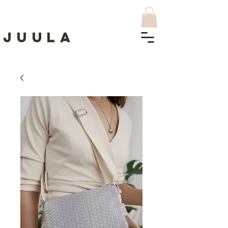
J
UULA