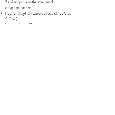
Zahlungsdienstleister sind
eingebunden:
PayPal (PayPal (Europe) S.à r.l. et Cie,
S.C.A.)
Klarna Sofortüberweisung
Kredit-/Debitkartenanbieter
Apple Pay
Weitere Informationen findest du in
den Datenschutzbestimmungen der
jeweiligen Anbieter.
Versand:
Zur Lieferung deiner Bestellung geben
wir deine Adresse an
Versanddienstleister weiter.
Widerrufsrecht:
Sofern gesetzlich vorgesehen, hast du
ein 14-tägiges Widerrufsrecht für
online gekaufte Waren. Ausnahmen
bestehen für Sonderanfertigungen und
Workshop-Anmeldungen. Details
findest du in unseren AGB.